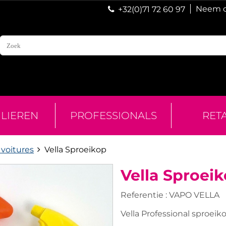
Neem c
+32(0)71 72 60 97
ULIEREN
PROFESSIONALS
RET
 voitures
Vella Sproeikop
Vella Sproei
Referentie :
VAPO VELLA
Vella Professional sproeiko