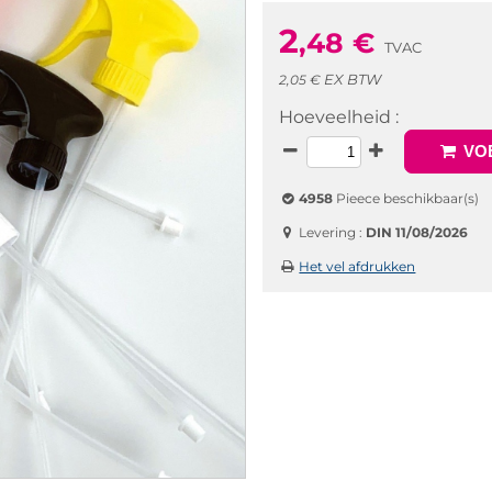
2
,48
€
TVAC
EX BTW
2,05 €
Hoeveelheid :
VOE
4958
Pieece beschikbaar(s)
Levering :
DIN 11/08/2026
Het vel afdrukken