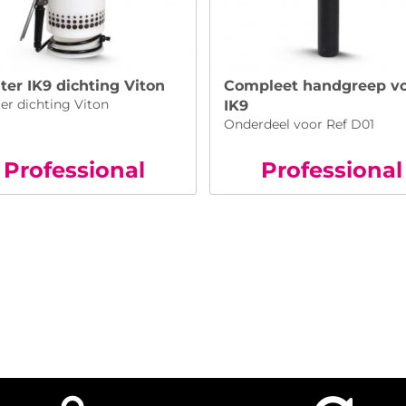
ter IK9 dichting Viton
Compleet handgreep v
er dichting Viton
IK9
Onderdeel voor Ref D01
Pro
fessional
Pro
fessional