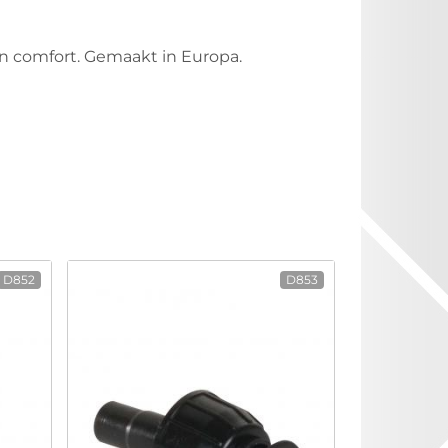
n comfort. Gemaakt in Europa.
D852
D853