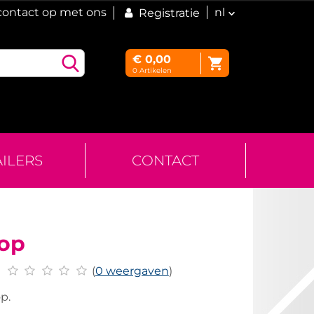
ontact op met ons
nl
Registratie
€
0,00
0
Artikelen
AILERS
CONTACT
kop
(
0 weergaven
)
p.