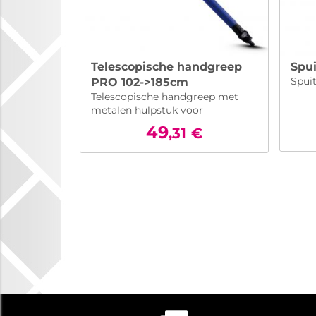
Telescopische handgreep
Spui
Spuit
PRO 102->185cm
Telescopische handgreep met
metalen hulpstuk voor
wasborstel.
49
,31
€