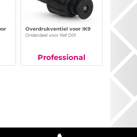
oor
Overdrukventiel voor IK9
Onderdeel voor Ref D01
Pro
fessional