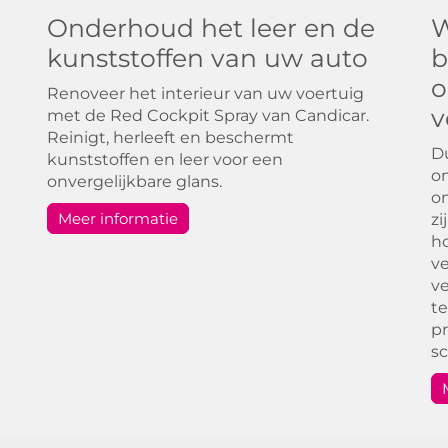
Onderhoud het leer en de
W
kunststoffen van uw auto
b
o
Renoveer het interieur van uw voertuig
v
met de Red Cockpit Spray van Candicar.
Reinigt, herleeft en beschermt
Du
kunststoffen en leer voor een
on
onvergelijkbare glans.
on
Meer informatie
zi
ho
ve
ve
te
pr
s