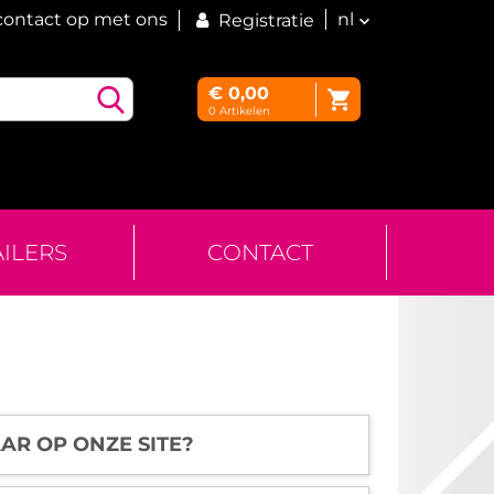
ontact op met ons
nl
Registratie
€
0,00
0
Artikelen
AILERS
CONTACT
AR OP ONZE SITE?