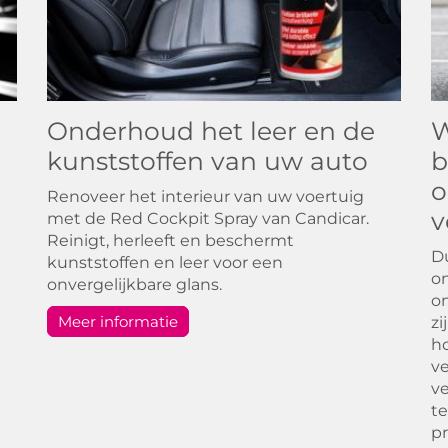
Onderhoud het leer en de
W
kunststoffen van uw auto
b
o
Renoveer het interieur van uw voertuig
v
met de Red Cockpit Spray van Candicar.
Reinigt, herleeft en beschermt
Du
kunststoffen en leer voor een
on
onvergelijkbare glans.
on
Meer informatie
zi
ho
ve
ve
te
pr