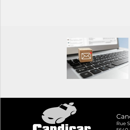
Can
Rue S
5640 