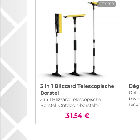
CTX689
3 in 1 Blizzard Telescopische
Dég
Defr
Borstel
bevr
3 in 1 Blizzard Telescopische
recor
Borstel. Ontdooit-borstelt-
schraapt
31
,54
€