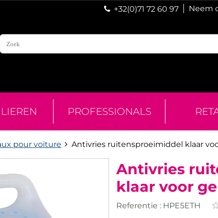
Neem c
+32(0)71 72 60 97
ULIEREN
PROFESSIONALS
RET
aux pour voiture
Antivries ruitensproeimiddel klaar vo
Antivries ru
klaar voor ge
Referentie :
HPE5ETH