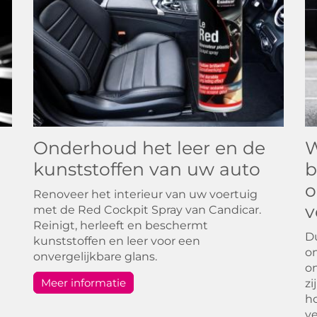
Onderhoud het leer en de
W
kunststoffen van uw auto
b
o
Renoveer het interieur van uw voertuig
v
met de Red Cockpit Spray van Candicar.
Reinigt, herleeft en beschermt
Du
kunststoffen en leer voor een
on
onvergelijkbare glans.
on
Meer informatie
zi
ho
ve