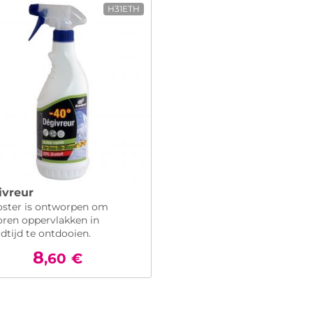
H31ETH
ivreur
oster is ontworpen om
oren oppervlakken in
dtijd te ontdooien.
8
,60
€