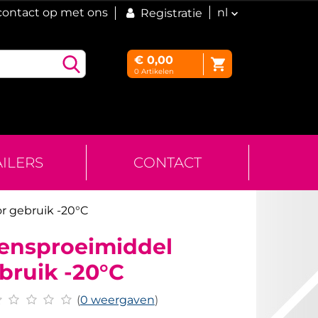
ontact op met ons
nl
Registratie
€
0,00
0
Artikelen
AILERS
CONTACT
or gebruik -20°C
itensproeimiddel
bruik -20°C
(
0 weergaven
)