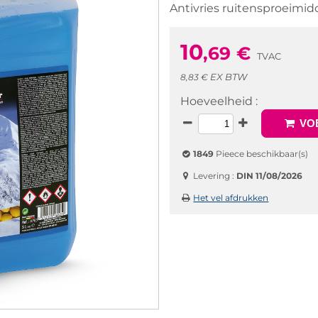
Antivries ruitensproeimidd
10
,69
€
TVAC
EX BTW
8,83 €
Hoeveelheid :
VOE
1849
Pieece beschikbaar(s)
Levering :
DIN 11/08/2026
Het vel afdrukken