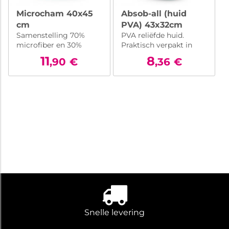
Microcham 40x45
Absob-all (huid
cm
PVA) 43x32cm
Samenstelling 70%
PVA reliëfde huid.
microfiber en 30%
Praktisch verpakt in
hoogwaardig
een etui.
11
8
,90
€
,36
€
polyurethaan
Snelle levering