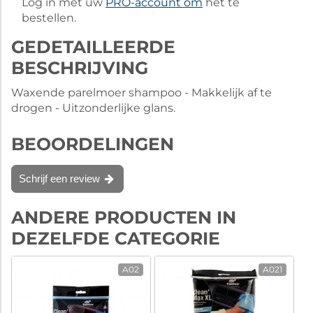
Log in met uw
PRO-account om
het te
bestellen.
GEDETAILLEERDE
BESCHRIJVING
Waxende parelmoer shampoo - Makkelijk af te
drogen - Uitzonderlijke glans.
BEOORDELINGEN
Schrijf een review
ANDERE PRODUCTEN IN
DEZELFDE CATEGORIE
A02
A021