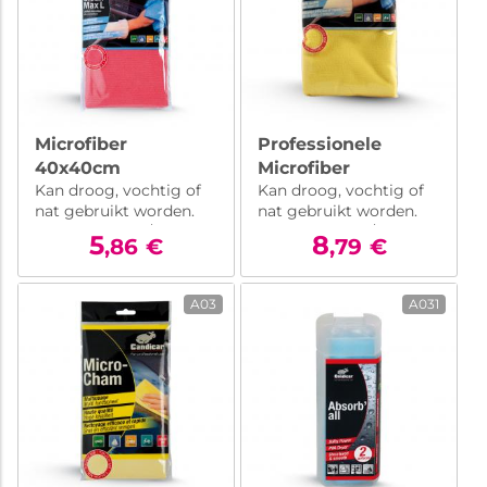
Microfiber
Professionele
40x40cm
Microfiber
Kan droog, vochtig of
Kan droog, vochtig of
50x70cm
nat gebruikt worden.
nat gebruikt worden.
Gewicht 310 gr/m2
Gewicht 310 gr/m2
5
8
,86
€
,79
€
A03
A031