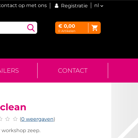
ontact op met ons
nl
Registratie
€
0,00
0
Artikelen
AILERS
CONTACT
clean
(
0 weergaven
)
r workshop zeep.