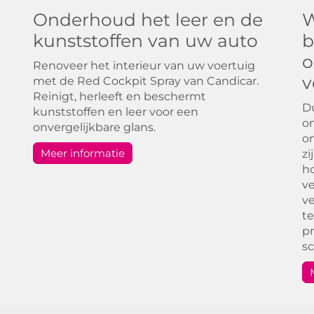
Onderhoud het leer en de
W
kunststoffen van uw auto
b
o
Renoveer het interieur van uw voertuig
v
met de Red Cockpit Spray van Candicar.
Reinigt, herleeft en beschermt
Du
kunststoffen en leer voor een
on
onvergelijkbare glans.
on
Meer informatie
zi
ho
ve
ve
te
pr
s