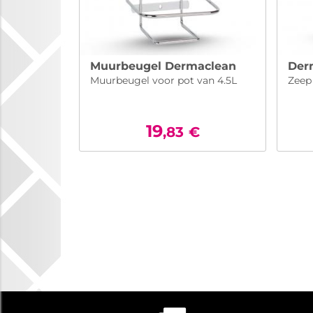
Muurbeugel Dermaclean
Der
Muurbeugel voor pot van 4.5L
Zeep
19
,83
€