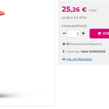
25
,26
€
TVAC
EX BTW
20,88 €
Hoeveelheid :
VOE
10
Pieece beschikbaar(s)
Levering :
MAA 10/08/2026
Het vel afdrukken