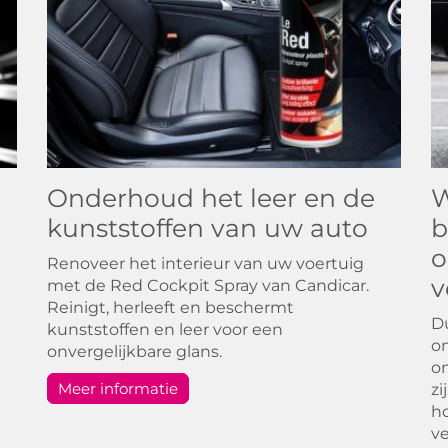
Onderhoud het leer en de
W
kunststoffen van uw auto
b
o
Renoveer het interieur van uw voertuig
v
met de Red Cockpit Spray van Candicar.
Reinigt, herleeft en beschermt
Du
kunststoffen en leer voor een
on
onvergelijkbare glans.
on
Meer informatie
zi
ho
ve