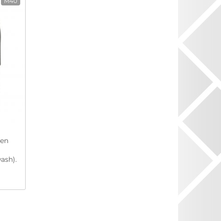
M40
sen
ash).