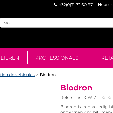
Neem c
+32(0)71 72 60 97
ULIEREN
PROFESSIONALS
RET
tien de véhicules
Biodron
Biodron
Referentie :
CW17
Biodron is een volledig b
ontworpen om bitumen- o