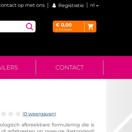
ontact op met ons
nl
Registratie
€
0,00
0
Artikelen
AILERS
CONTACT
(
0 weergaven
)
iologisch afbreekbare formulering die is
f asfaltresten op poreuze (betonrand)