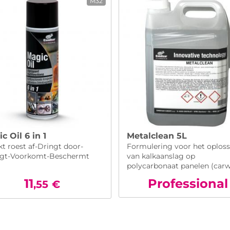
M32
c Oil 6 in 1
Metalclean 5L
t roest af-Dringt door-
Formulering voor het oplos
igt-Voorkomt-Beschermt
van kalkaanslag op
polycarbonaat panelen (carw
11
Pro
fessional
,55
€