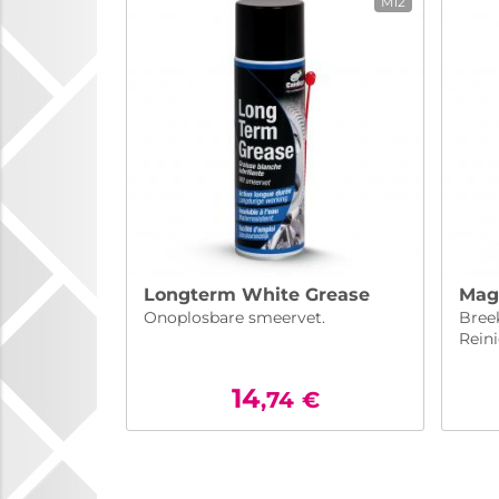
M12
Longterm White Grease
Magi
Onoplosbare smeervet.
Breek
Rein
14
,74
€