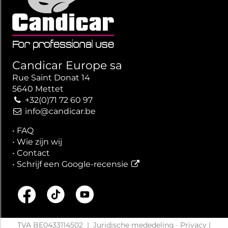
Candicar Europe sa
Rue Saint Donat 14
5640 Mettet
+32(0)71 72 60 97
info@candicar.be
•
FAQ
•
Wie zijn wij
•
Contact
•
Schrijf een Google-recensie
TVA BE0433114502
|
Juridische mededeling
·
Privacy
|