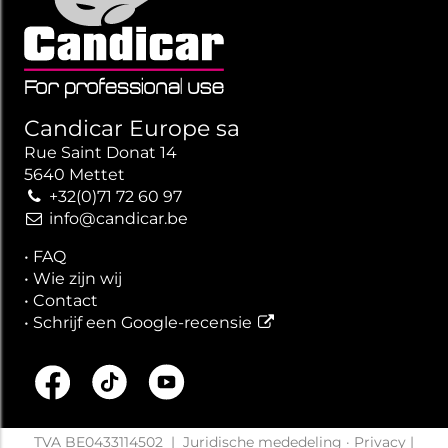
Candicar Europe sa
Rue Saint Donat 14
5640 Mettet
+32(0)71 72 60 97
info@candicar.be
•
FAQ
•
Wie zijn wij
•
Contact
•
Schrijf een Google-recensie
TVA BE0433114502
|
Juridische mededeling
·
Privacy
|