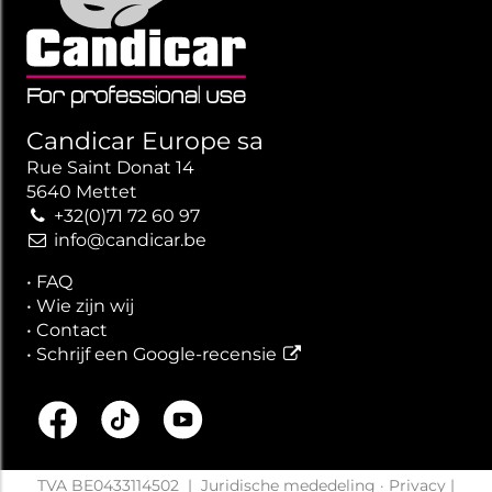
Candicar Europe sa
Rue Saint Donat 14
5640 Mettet
+32(0)71 72 60 97
info@candicar.be
•
FAQ
•
Wie zijn wij
•
Contact
•
Schrijf een Google-recensie
TVA BE0433114502
|
Juridische mededeling
·
Privacy
|