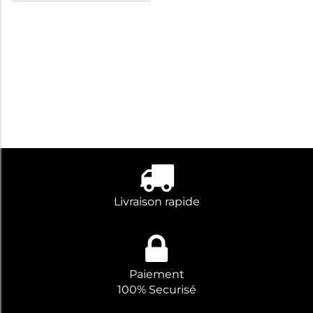
contient pas
d'hydrocarbure, ni de
solvant pétrolier.
Livraison rapide
Paiement
100% Securisé