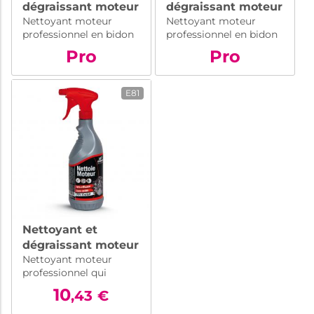
dégraissant moteur
dégraissant moteur
Nettoyant moteur
Nettoyant moteur
pour professionnel
pro - bidon 25 L
professionnel en bidon
professionnel en bidon
– Bidon 200 L
de 200 litres. Dissout la
de 25 litres. Dissout la
Pro
Pro
saleté et la graisse sans
saleté et la graisse sans
odeur désagréable.
odeur désagréable.
Respectueux de
Respectueux de
E81
l'environnement.
l'environnement.
Nettoyant et
dégraissant moteur
Nettoyant moteur
- 750 ml
professionnel qui
dissout la saleté et la
10
,43
€
graisse sans odeur
désagréable. Ne