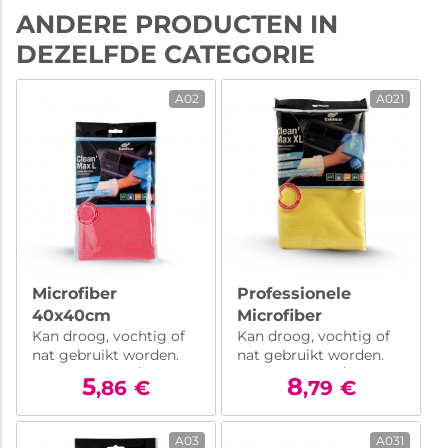
ANDERE PRODUCTEN IN
DEZELFDE CATEGORIE
A02
A021
Microfiber
Professionele
40x40cm
Microfiber
Kan droog, vochtig of
Kan droog, vochtig of
50x70cm
nat gebruikt worden.
nat gebruikt worden.
Gewicht 310 gr/m2
Gewicht 310 gr/m2
5
8
,86
€
,79
€
A03
A031