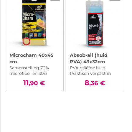
Microcham 40x45
Absob-all (huid
cm
PVA) 43x32cm
Samenstelling 70%
PVA reliëfde huid.
microfiber en 30%
Praktisch verpakt in
hoogwaardig
een etui.
11
8
,90
€
,36
€
polyurethaan