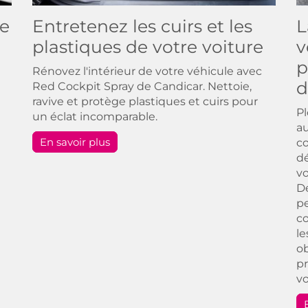
re
Entretenez les cuirs et les
L
plastiques de votre voiture
v
p
Rénovez l'intérieur de votre véhicule avec
d
Red Cockpit Spray de Candicar. Nettoie,
ravive et protège plastiques et cuirs pour
P
un éclat incomparable.
au
En savoir plus
co
dé
vo
D
pe
co
le
ob
pr
vo