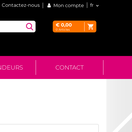
Contactez-nous
fr
Mon compte
€
0,00
0
Articles
NDEURS
CONTACT