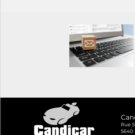
Can
Rue S
5640 