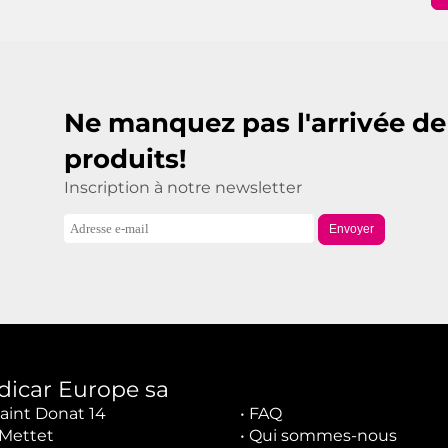
Ne manquez pas l'arrivée d
produits!
Inscription à notre newsletter
Envoyer
dicar Europe sa
aint Donat 14
•
FAQ
Mettet
•
Qui sommes-nous