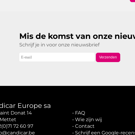
Mis de komst van onze nieu
Schrijf je in voor onze nieuwsbrief
Verzenden
dicar Europe sa
aint Donat 14
•
FAQ
Mettet
•
Wie zijn wij
2(0)71 72 60 97
•
Contact
fo@candicar.be
•
Schrijf een Google-recen