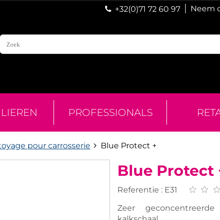
Neem c
+32(0)71 72 60 97
ULIEREN
PROFESSIONALS
RET
toyage pour carrosserie
Blue Protect +
Blue Protect 
Referentie :
E31
Zeer geconcentreerd
kalkschaal.