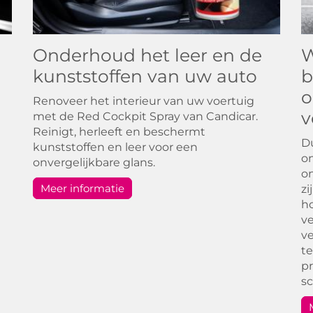
Onderhoud het leer en de
W
kunststoffen van uw auto
b
o
Renoveer het interieur van uw voertuig
v
met de Red Cockpit Spray van Candicar.
Reinigt, herleeft en beschermt
Du
kunststoffen en leer voor een
on
onvergelijkbare glans.
on
Meer informatie
zi
ho
ve
ve
te
pr
s