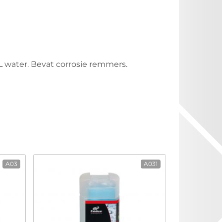
 water. Bevat corrosie remmers.
A03
A031