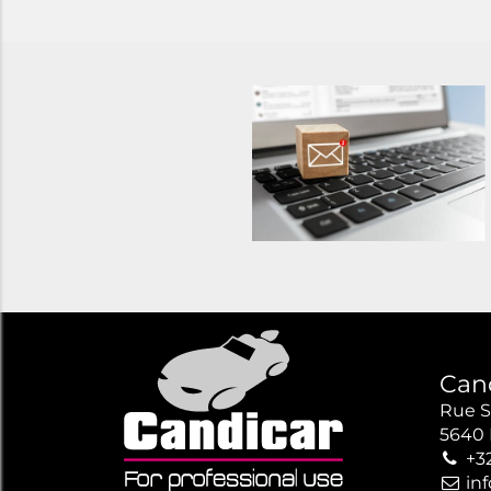
Can
Rue S
5640 
+3
in