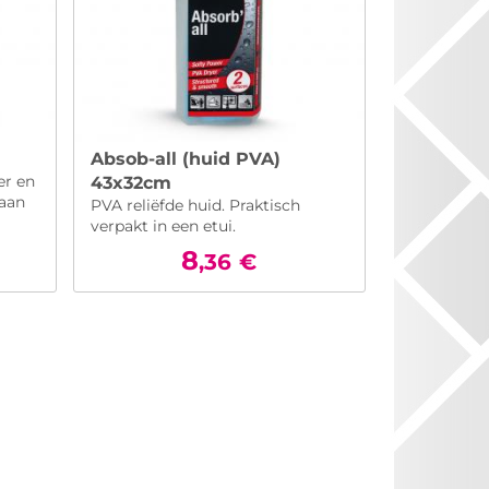
Absob-all (huid PVA)
er en
43x32cm
aan
PVA reliëfde huid. Praktisch
verpakt in een etui.
8
,36
€