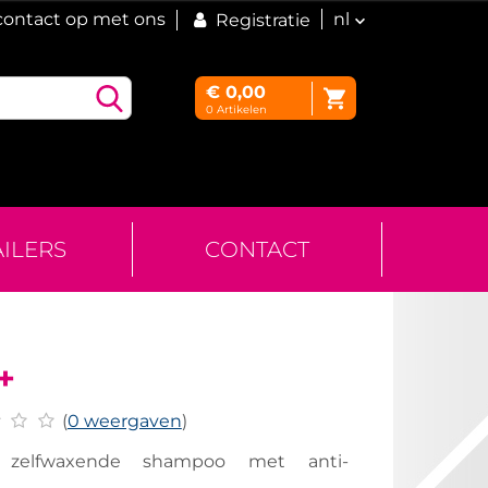
ontact op met ons
nl
Registratie
€
0,00
0
Artikelen
AILERS
CONTACT
+
(
0 weergaven
)
e zelfwaxende shampoo met anti-