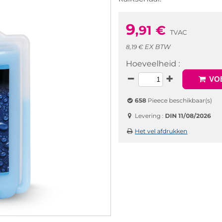
9
,91
€
TVAC
EX BTW
8,19 €
Hoeveelheid :
VOE
658
Pieece beschikbaar(s)
Levering :
DIN 11/08/2026
Het vel afdrukken