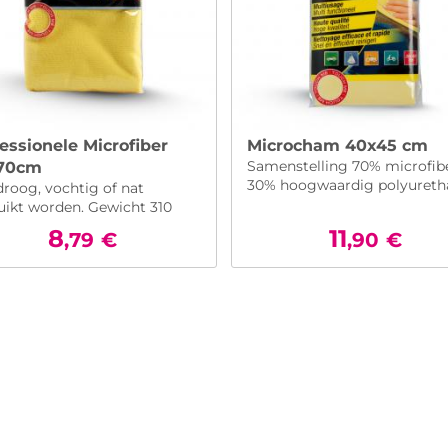
essionele Microfiber
Microcham 40x45 cm
Samenstelling 70% microfib
70cm
30% hoogwaardig polyureth
droog, vochtig of nat
uikt worden. Gewicht 310
2
8
11
,79
€
,90
€