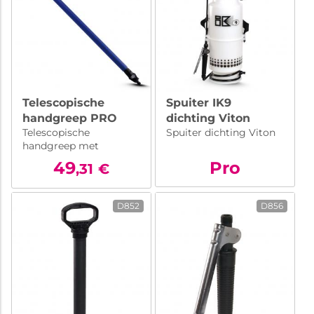
Telescopische
Spuiter IK9
handgreep PRO
dichting Viton
Telescopische
Spuiter dichting Viton
102->185cm
handgreep met
metalen hulpstuk voor
49
Pro
,31
€
wasborstel.
D852
D856