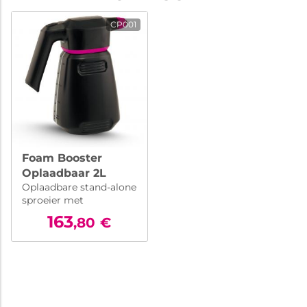
CP001
Foam Booster
Oplaadbaar 2L
Oplaadbare stand-alone
sproeier met
lithiumbatterij
163
,80
€