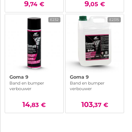
9
9
,74
€
,05
€
E232
E2315
Goma 9
Goma 9
Band en bumper
Band en bumper
verbouwer
verbouwer
14
103
,83
€
,37
€