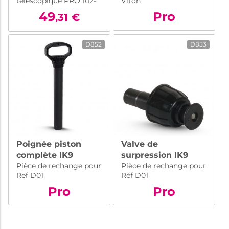
télescopique PRO 102-
Viton
185cm
>185cm : ajustable,
49
Pro
,31
€
robuste et pratique,
pour un nettoyage
complet et efficace de
D852
D853
votre véhicule.
Simplifiez votre lavage
automobile
Poignée piston
Valve de
complète IK9
surpression IK9
Pièce de rechange pour
Pièce de rechange pour
Ref D01
Réf D01
Pro
Pro