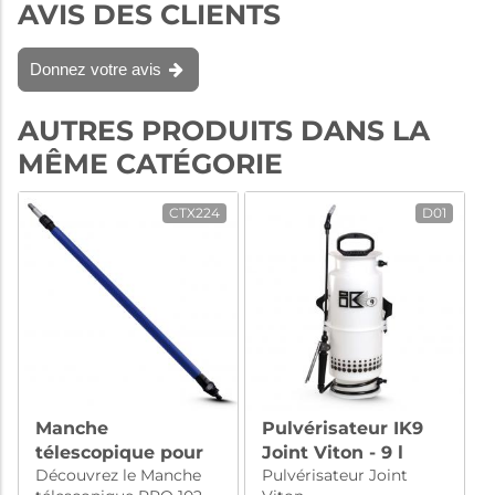
AVIS DES CLIENTS
Donnez votre avis
AUTRES PRODUITS DANS LA
MÊME CATÉGORIE
CTX224
D01
Manche
Pulvérisateur IK9
télescopique pour
Joint Viton - 9 l
Découvrez le Manche
Pulvérisateur Joint
brosse de lavage -