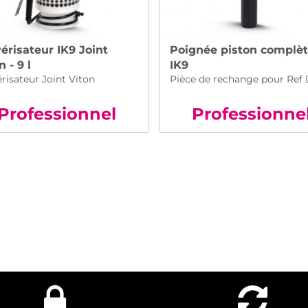
érisateur IK9 Joint
Poignée piston complè
n - 9 l
IK9
risateur Joint Viton
Pièce de rechange pour Ref
Pro
fessionnel
Pro
fessionne