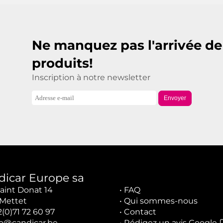
Ne manquez pas l'arrivée d
produits!
Inscription à notre newsletter
Envoyer
dicar Europe sa
aint Donat 14
•
FAQ
Mettet
•
Qui sommes-nous
2(0)71 72 60 97
•
Contact
fo@candicar.be
•
Rédigez un avis Google