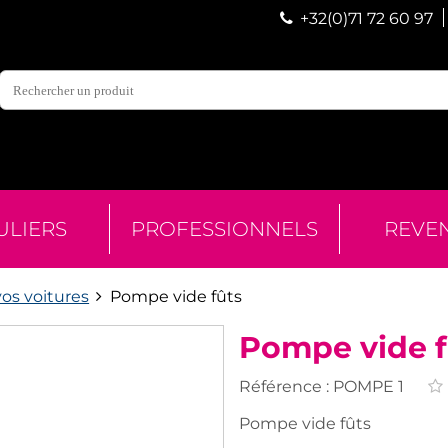
+32(0)71 72 60 97
ULIERS
PROFESSIONNELS
REVE
vos voitures
Pompe vide fûts
Pompe vide f
Référence :
POMPE 1
Pompe vide fûts