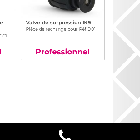
te
Valve de surpression IK9
Pièce de rechange pour Réf D01
 D01
l
Pro
fessionnel