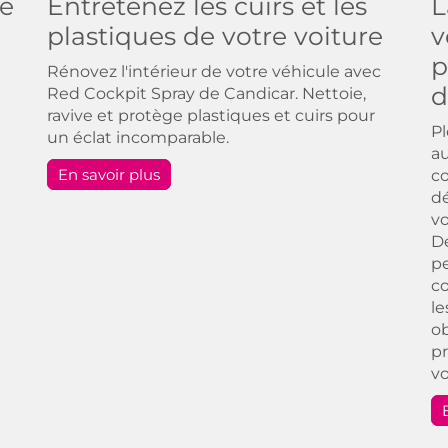
re
Entretenez les cuirs et les
L
plastiques de votre voiture
v
p
Rénovez l'intérieur de votre véhicule avec
d
Red Cockpit Spray de Candicar. Nettoie,
ravive et protège plastiques et cuirs pour
P
un éclat incomparable.
au
En savoir plus
co
dé
vo
D
pe
co
le
ob
pr
vo