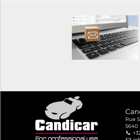
Can
Rue S
5640 
+3
in