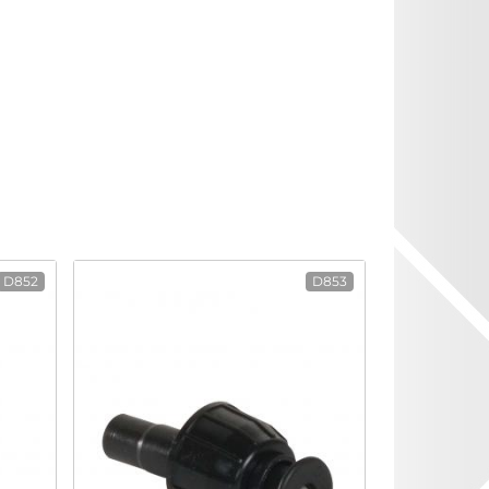
D852
D853