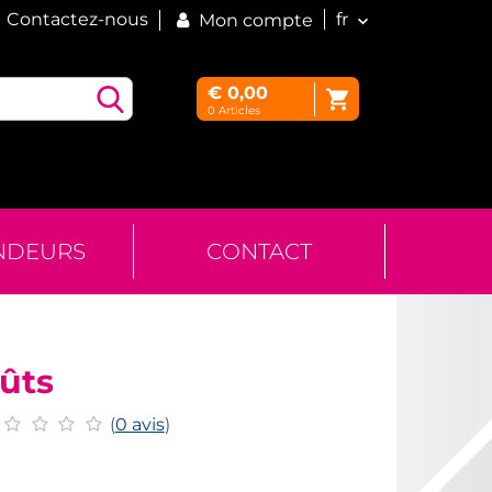
Contactez-nous
fr
Mon compte
€
0,00
0
Articles
NDEURS
CONTACT
ûts
(
0 avis
)