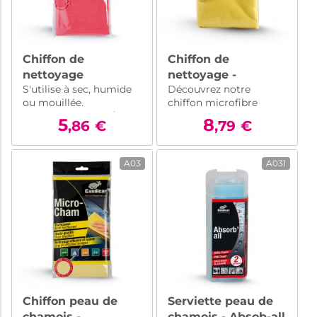
Chiffon de
Chiffon de
nettoyage
nettoyage -
S'utilise à sec, humide
Découvrez notre
microfibre
Microfibre
ou mouillée.
chiffon microfibre
40x40cm
professionnelle
Grammage 310 gr/m2
professionnelle 50x70
5
50x70cm
8
,86
€
,79
€
cm : idéal pour un
nettoyage en
profondeur de votre
A03
A031
véhicule. Efficace et
résistant, il élimine
toutes les saletés avec
facilité.
Chiffon peau de
Serviette peau de
chamois -
chamois - Absob-all