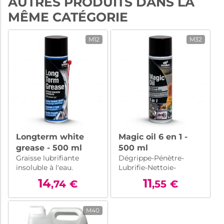
AUTRES PRODUITS DANS LA
MÊME CATÉGORIE
M12
M32
Longterm white
Magic oil 6 en 1 -
grease - 500 ml
500 ml
Graisse lubrifiante
Dégrippe-Pénètre-
insoluble à l'eau.
Lubrifie-Nettoie-
Prévient-Protège
14
11
,74
€
,55
€
M40