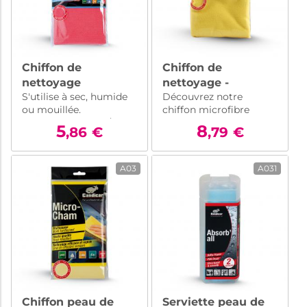
Chiffon de
Chiffon de
nettoyage
nettoyage -
S'utilise à sec, humide
Découvrez notre
microfibre
Microfibre
ou mouillée.
chiffon microfibre
40x40cm
professionnelle
Grammage 310 gr/m2
professionnelle 50x70
5
50x70cm
8
,86
€
,79
€
cm : idéal pour un
nettoyage en
profondeur de votre
A03
A031
véhicule. Efficace et
résistant, il élimine
toutes les saletés avec
facilité.
Chiffon peau de
Serviette peau de