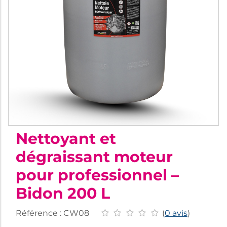
Nettoyant et
dégraissant moteur
pour professionnel –
Bidon 200 L
Référence :
CW08
(
0 avis
)