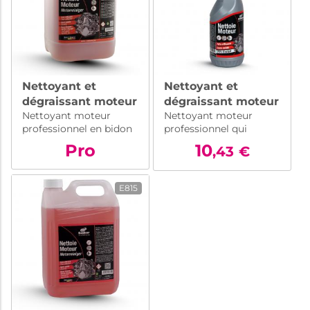
Nettoyant et
Nettoyant et
dégraissant moteur
dégraissant moteur
Nettoyant moteur
Nettoyant moteur
pro - bidon 25 L
- 750 ml
professionnel en bidon
professionnel qui
de 25 litres. Dissout la
dissout la saleté et la
Pro
10
,43
€
saleté et la graisse sans
graisse sans odeur
odeur désagréable.
désagréable. Ne
Respectueux de
contient pas
E815
l'environnement.
d'hydrocarbure, ni de
solvant pétrolier.