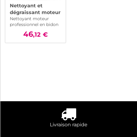
Nettoyant et
dégraissant moteur
Nettoyant moteur
performant – 5L
professionnel en bidon
de 5 litres. Dissout la
46
,12
€
saleté et la graisse sans
odeur désagréable.
Livraison rapide