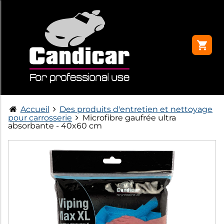
Accueil
Des produits d'entretien et nettoyage
pour carrosserie
Microfibre gaufrée ultra
absorbante - 40x60 cm