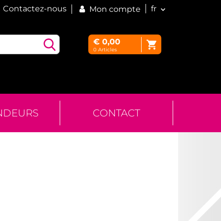
Contactez-nous
fr
Mon compte
€
0,00
0
Articles
NDEURS
CONTACT