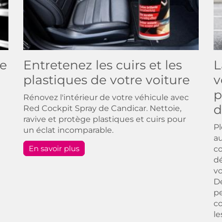
re
Entretenez les cuirs et les
L
plastiques de votre voiture
v
p
Rénovez l'intérieur de votre véhicule avec
d
Red Cockpit Spray de Candicar. Nettoie,
ravive et protège plastiques et cuirs pour
P
un éclat incomparable.
au
En savoir plus
co
dé
vo
D
pe
co
le