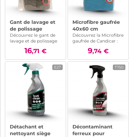
Gant de lavage et
Microfibre gaufrée
de polissage
40x60 cm
Découvrez le gant de
Découvrez la Microfibre
lavage et de polissage
gaufrée de Candicar :
automobile de
essuyage professionnel
16
9
,71
€
,74
€
Candicar : confortable,
rapide et efficace
précis et efficace pour
garanti grâce à sa
tout type de voiture.
technique de tissage en
E27
T750
Essentiel pour un
diamant.
nettoyage impeccable.
Détachant et
Décontaminant
nettoyant siège
ferreux pour