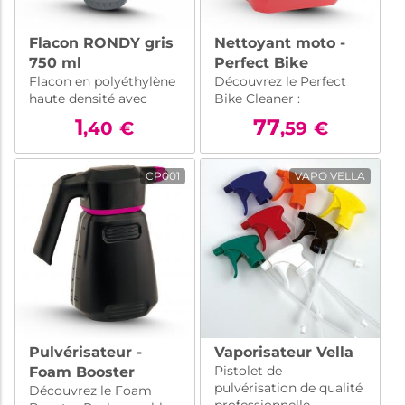
Flacon RONDY gris
Nettoyant moto -
750 ml
Perfect Bike
Flacon en polyéthylène
Découvrez le Perfect
Cleaner
haute densité avec
Bike Cleaner :
ligne de niveau prévu
nettoyant moto
1
77
,40
€
,59
€
pour contenir les
performant pour
formulations Candicar.
dissoudre les saletés
tout en préservant
CP001
VAPO VELLA
votre deux-roues. Facile
à utiliser, résultats
impeccables
Pulvérisateur -
Vaporisateur Vella
Pistolet de
Foam Booster
pulvérisation de qualité
Découvrez le Foam
Rechargeable 2L