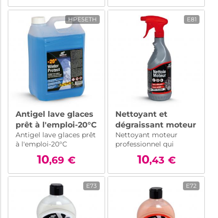
HPE5ETH
E81
Antigel lave glaces
Nettoyant et
prêt à l'emploi-20°C
dégraissant moteur
Antigel lave glaces prêt
Nettoyant moteur
- 5 l
- 750 ml
à l'emploi-20°C
professionnel qui
dissout la saleté et la
10
10
,69
€
,43
€
graisse sans odeur
désagréable. Ne
contient pas
E73
E72
d'hydrocarbure, ni de
solvant pétrolier.