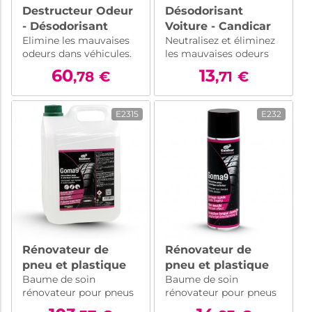
Destructeur Odeur
Désodorisant
- Désodorisant
Voiture - Candicar
Elimine les mauvaises
Neutralisez et éliminez
Voiture
Absorbodor - 750
odeurs dans véhicules.
les mauvaises odeurs
professionnel –
ml
Absorbodor de
dans votre voiture avec
Absorbodor - 5 l
60
13
,78
€
,71
€
Candicar. Formule
Absorbodor de
avancée professionnelle
Candicar. Formule
pour une efficacité
avancée pour une
E2315
E232
maximale contre les
efficacité maximale
odeurs organiques
contre les odeurs
tenaces.
organiques tenaces.
Rénovateur de
Rénovateur de
pneu et plastique
pneu et plastique
Baume de soin
Baume de soin
extérieur
extérieur, parechoc
rénovateur pour pneus
rénovateur pour pneus
professionnel -
- Goma 9 - 500 ml
et pare-chocs. Séchage
et pare-chocs. Séchage
Goma 9 - 5 l