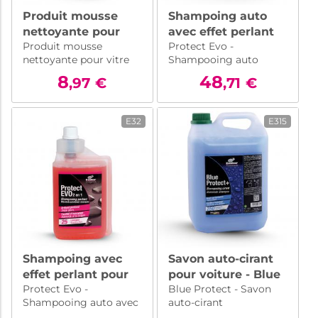
Produit mousse
Shampoing auto
nettoyante pour
avec effet perlant
Produit mousse
Protect Evo -
vitre et pare-brise -
professionnel -
nettoyante pour vitre
Shampooing auto
Glassextra - 500 ml
Protect Evo - 5 l
et pare-brise. Formule
professionnel avec effet
8
48
,97
€
,71
€
professionnelle sans
perlant. Bidon de 5L
traces pour une
pour les professionnels
visibilité optimale.
de l'automobile.
E32
E315
Utilisez avec notre
microfibre pour des
résultats impeccables.
Shampoing avec
Savon auto-cirant
effet perlant pour
pour voiture - Blue
Protect Evo -
Blue Protect - Savon
lavage auto -
Protect - 5 l
Shampooing auto avec
auto-cirant
Protect Evo - 1000
effet perlant de haute
professionnel pour