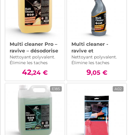
Multi cleaner Pro –
Multi cleaner -
ravive – désodorise
ravive et
Nettoyant polyvalent.
Nettoyant polyvalent.
- 5 l
désodorise votre
Élimine les taches
Élimine les taches
véhicule - 750 ml
tenaces et laisse un
tenaces et laisse un
42
9
,24
€
,05
€
parfum agréable.
parfum agréable.
Parfait pour les
Parfait pour les
professionnels de
professionnels de
E185
A02
l'entretien automobile.
l'entretien automobile.
Bidon de 5 litres