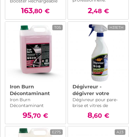
professionnelle.
Booster Rechargeable
2L : pulvérisateur
163
2
,80
€
,48
€
autonome et
rechargeable.
Simplifiez votre
T05
H31ETH
nettoyage automobile !
Iron Burn
Dégivreur -
Décontaminant
dégivrer votre
Iron Burn
Dégivreur pour pare-
carrosserie 5L
pare-brise
Décontaminant
brise et vitres de
rapidement
carrosserie a été
voiture - dégivrez votre
95
8
,70
€
,60
€
formulé pour dissoudre
pare-brise rapidement.
les particules ferreuses
Protection jusqu'à
qui se dépose sur les
-40°C. Spray facile à
E275
A23
carrosseries, les jantes
utiliser pour une