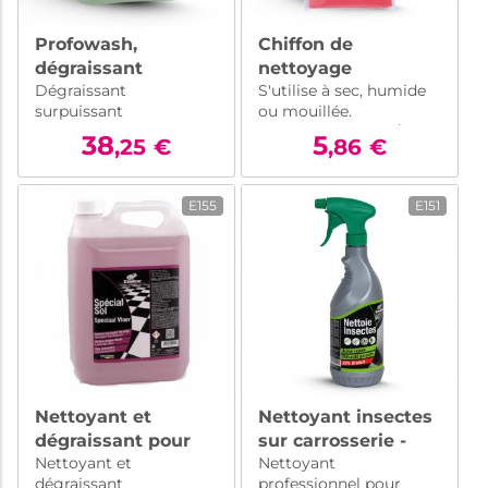
Profowash,
Chiffon de
dégraissant
nettoyage
Dégraissant
S'utilise à sec, humide
surpuissant
microfibre
surpuissant
ou mouillée.
professionnel –
40x40cm
professionnel en bidon
Grammage 310 gr/m2
bidon 5 L
38
5
,25
€
,86
€
de 5 litres. Formulation
concentrée pour un
nettoyage en
E155
E151
profondeur des saletés
incrustées.
Nettoyant et
Nettoyant insectes
dégraissant pour
sur carrosserie -
Nettoyant et
Nettoyant
sol industriel –
Démoustiquer -
dégraissant
professionnel pour