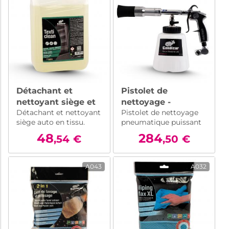
etc.
application uniforme.
Détachant et
Pistolet de
nettoyant siège et
nettoyage -
Détachant et nettoyant
Pistolet de nettoyage
tapis tissu
Tornador Turbo
siège auto en tissu.
pneumatique puissant
professionnel -
Booster
Formule
pour désincruster les
Texticlean - 5L
48
284
,54
€
,50
€
professionnelle à action
saletés sur toutes les
rapide pour éliminer les
surfaces de votre
taches organiques
véhicule. Utilisé par les
A043
A032
tenaces. Ravive les
professionnels.
couleurs et laisse une
odeur agréable.