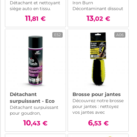
Détachant et nettoyant
Iron Burn
auto en tissu et
carrosserie - Iron
siège auto en tissu.
Décontaminant dissout
tapis - Texticlean -
Burn - 750 ml
Formule à action rapide
les particules ferreuses
750ml
11
13
,81
€
,02
€
pour éliminer les
en 3 minutes. Efficace
taches organiques
sur jantes et
tenaces. Ravive les
carrosserie, il est sûr
E52
A06
couleurs et laisse une
pour toutes les
odeur agréable.
surfaces.
Détachant
Brosse pour jantes
Découvrez notre brosse
surpuissant - Eco
pour jantes : nettoyez
Détachant surpuissant
Flash 500ML - 500
vos jantes avec
pour goudron,
ml
précision pour un
chewing-gum, colle,
10
6
,43
€
,53
€
résultat impeccable.
résine. Élimine
Idéale avec nos
rapidement une variété
nettoyants pour jantes
de salissures tenaces