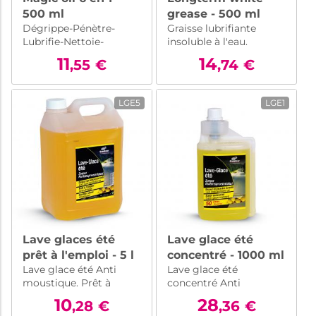
500 ml
grease - 500 ml
Dégrippe-Pénètre-
Graisse lubrifiante
Lubrifie-Nettoie-
insoluble à l'eau.
Prévient-Protège
11
14
,55
€
,74
€
LGE5
LGE1
Lave glaces été
Lave glace été
prêt à l'emploi - 5 l
concentré - 1000 ml
Lave glace été Anti
Lave glace été
moustique. Prêt à
concentré Anti
l'emploi.
moustique.
10
28
,28
€
,36
€