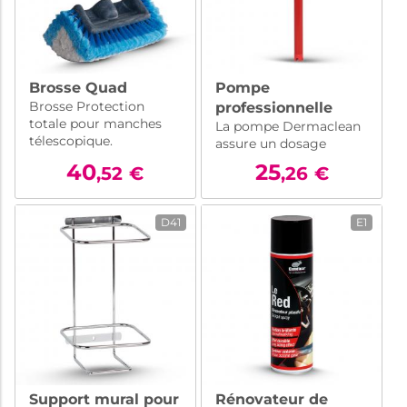
Brosse Quad
Pompe
Brosse Protection
professionnelle
totale pour manches
La pompe Dermaclean
pour savon en
télescopique.
assure un dosage
atlier de véhicules
précis et sans
40
Dermaclean
25
,52
€
,26
€
gaspillage de votre
savon atelier de 4,5L.
Idéale pour un
D41
E1
nettoyage efficace en
atelier de véhicules.
Support mural pour
Rénovateur de