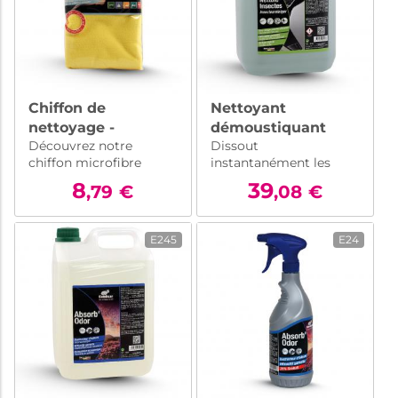
Chiffon de
Nettoyant
nettoyage -
démoustiquant
Découvrez notre
Dissout
Microfibre
pour carrosserie - 5
chiffon microfibre
instantanément les
professionnelle
l
professionnelle 50x70
insectes séchés et
50x70cm
8
39
,79
€
,08
€
cm : idéal pour un
recuits au soleil
nettoyage en
profondeur de votre
E245
E24
véhicule. Efficace et
résistant, il élimine
toutes les saletés avec
facilité.