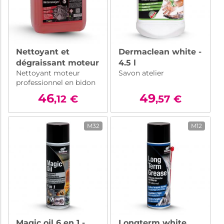
Nettoyant et
Dermaclean white -
dégraissant moteur
4.5 l
Nettoyant moteur
Savon atelier
performant – 5L
professionnel en bidon
de 5 litres. Dissout la
46
49
,12
€
,57
€
saleté et la graisse sans
odeur désagréable.
M32
M12
Magic oil 6 en 1 -
Longterm white