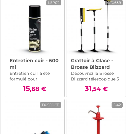
LSP02
CTX689
Candicar.
sur toutes les surfaces
de votre voiture.
Entretien cuir - 500
Grattoir à Glace -
ml
Brosse Blizzard
Entretien cuir a été
Découvrez la Brosse
télescopique 3 en 1
formulé pour
Blizzard télescopique 3
l'entretien rapide de
en 1 : gratte, racle,
15
31
,68
€
,54
€
tous types de cuir
brosse. Indispensable
(excepté peaux
pour dégivrer et
retournées, nubuck,
nettoyer votre véhicule
TX215C271
D42
daim).
en toute facilité par
temps hivernal