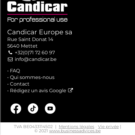
Candicar Europe sa
Rue Saint Donat 14
5640 Mettet
+32(0)71 72 60 97
info@candicar.be
•
FAQ
•
Qui sommes-nous
•
Contact
•
Rédigez un avis Google
TVA BE0433114502
|
Mentions légales
·
Vie privée
|
© 2021
www.businessadvices.be