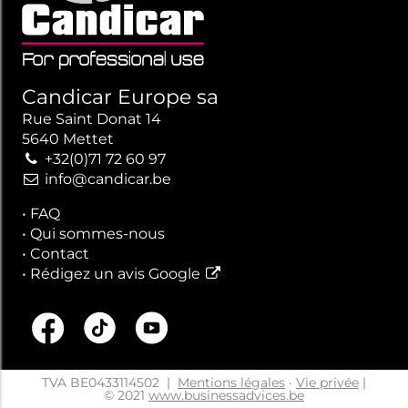
Candicar Europe sa
Rue Saint Donat 14
5640 Mettet
+32(0)71 72 60 97
info@candicar.be
•
FAQ
•
Qui sommes-nous
•
Contact
•
Rédigez un avis Google
TVA BE0433114502
|
Mentions légales
·
Vie privée
|
© 2021
www.businessadvices.be